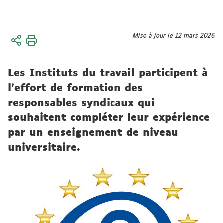
Vous
Mise à jour le 12 mars 2026
Accueil
êtes
ici :
Ressources
Les Instituts du travail participent à
Réseau
national
l'effort de formation des
des
responsables syndicaux qui
instituts
souhaitent compléter leur expérience
du travail
par un enseignement de niveau
universitaire.