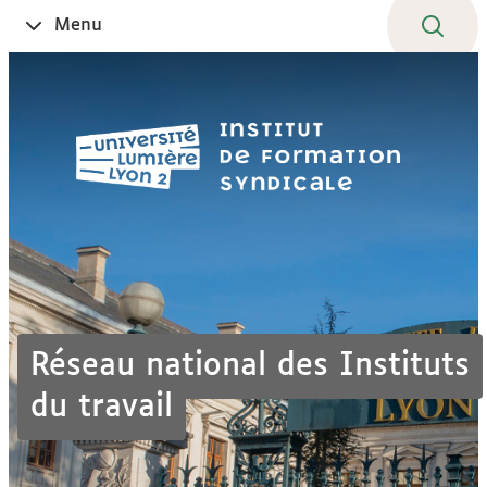
Aller
Navigation
Accès
Connexion
Menu
Ouvrir
au
directs
le
contenu
Réseau national des Instituts
du travail